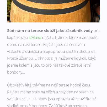
Sud nám na terase slouží jako zásobník vody
pro
kapénkovou
závlahu
rajčat a bylinek, které mám podél
domu na naší terase. Rajčata jsou na čerstvém
vzduchu a sluníčku a mají opravdu chuť k nakousnutí.
Prostě úžasnou. Utrhnout si je můžeme kdykoli, když
jdeme kolem a jsou to pro nás takové zdravé letní
bonbony…
Obzvlášť v létě trávíme na naší terase hodně času.
Rajčata máme stále na očích a celý den na sazenice
svítí slunce. Jejich plody jsou opravdu až neuvěřitelně
sladké, prostě bonbony. Zvlášť když utrhnete to