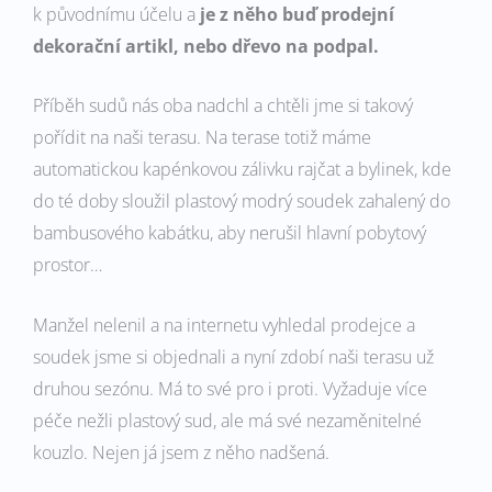
k původnímu účelu a
je z něho buď prodejní
dekorační artikl, nebo dřevo na podpal.
Příběh sudů nás oba nadchl a chtěli jme si takový
pořídit na naši terasu. Na terase totiž máme
automatickou kapénkovou zálivku rajčat a bylinek, kde
do té doby sloužil plastový modrý soudek zahalený do
bambusového kabátku, aby nerušil hlavní pobytový
prostor…
Manžel nelenil a na internetu vyhledal prodejce a
soudek jsme si objednali a nyní zdobí naši terasu už
druhou sezónu. Má to své pro i proti. Vyžaduje více
péče nežli plastový sud, ale má své nezaměnitelné
kouzlo. Nejen já jsem z něho nadšená.