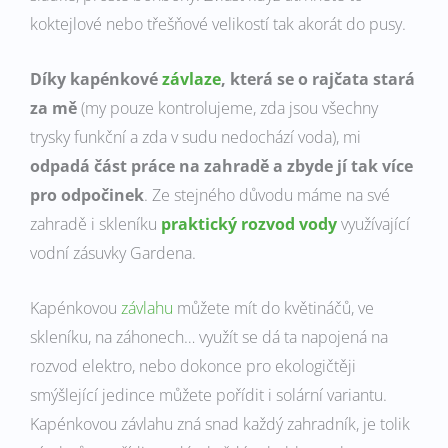
koktejlové nebo třešňové velikostí tak akorát do pusy.
Díky kapénkové
závlaze
, která se o rajčata stará
za mě
(my pouze kontrolujeme, zda jsou všechny
trysky funkční a zda v sudu nedochází voda), mi
odpadá část práce na zahradě a zbyde jí tak více
pro odpočinek
. Ze stejného důvodu máme na své
zahradě i skleníku
praktický rozvod vody
využívající
vodní zásuvky Gardena.
Kapénkovou
závlahu
můžete mít do květináčů, ve
skleníku, na záhonech… využít se dá ta napojená na
rozvod elektro, nebo dokonce pro ekologičtěji
smýšlející jedince můžete pořídit i solární variantu.
Kapénkovou závlahu zná snad každý zahradník, je tolik