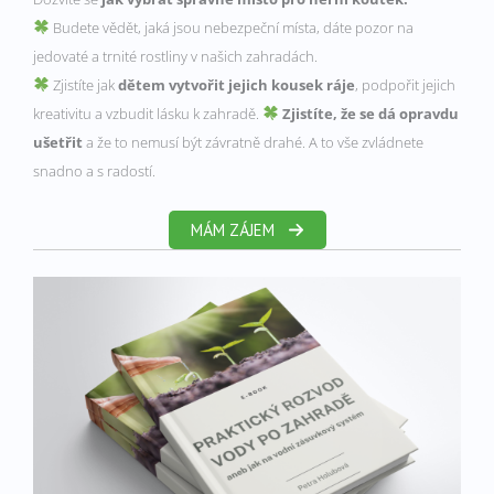
Budete vědět, jaká jsou nebezpeční místa, dáte pozor na
jedovaté a trnité rostliny v našich zahradách.
Zjistíte jak
dětem vytvořit jejich kousek ráje
, podpořit jejich
kreativitu a vzbudit lásku k zahradě.
Zjistíte, že se dá opravdu
ušetřit
a že to nemusí být závratně drahé. A to vše zvládnete
snadno a s radostí.
MÁM ZÁJEM