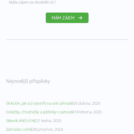
Máte zájem se dovědět víc?
MÁM ZÁJEM
Nejnovější příspěvky
SKALKA, jak si ji vytvořit na své zahradě
25 dubna, 2025
Cestičky, chodníčky a pěšinky v zahradě
19 března, 2025
Skleník ANO či NE
21 ledna, 2025
Zahrada v zimě
28 prosince, 2024