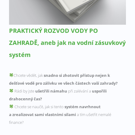
PRAKTICKÝ ROZVOD VODY PO
ZAHRADĚ, aneb jak na vodní zásuvkový
systém
Chcete vědět, jak
snadno si zhotovit přístup nejen k
dešťové vodě pro zálivku ve všech částech vaší zahrady?
Rádi by jste
ušetřili námahu
při zalévání a
uspořili
drahocenný čas?
Chcete se naučit, jak si tento
systém navrhnout
a zrealizovat sami vlastními silami
a tím ušetřit nemalé
finance?