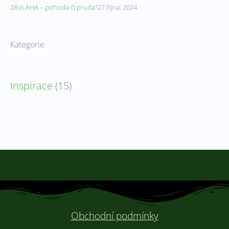
ZÁVLAHA – pohoda či pruda?
27 října, 2024
Kategorie
Inspirace
(15)
Obchodní podmínky