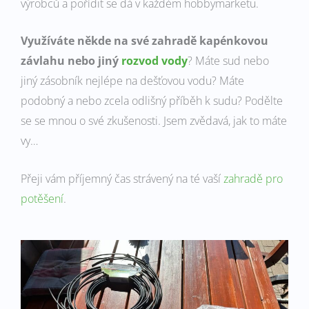
výrobců a pořídit se dá v každém hobbymarketu.
Využíváte někde na své zahradě kapénkovou
závlahu nebo jiný
rozvod vody
? Máte sud nebo
jiný zásobník nejlépe na dešťovou vodu? Máte
podobný a nebo zcela odlišný příběh k sudu? Podělte
se se mnou o své zkušenosti. Jsem zvědavá, jak to máte
vy…
Přeji vám příjemný čas strávený na té vaší
zahradě pro
potěšení
.