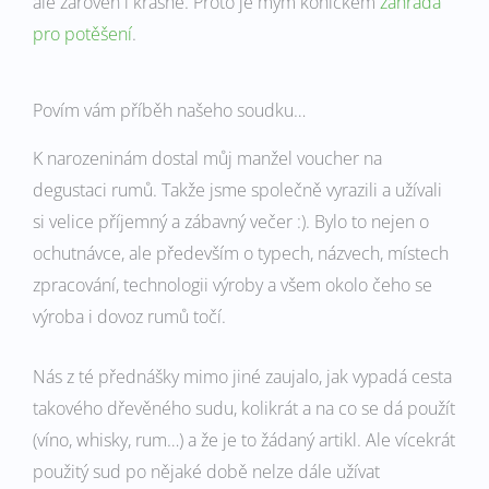
ale zároveň i krásné. Proto je mým koníčkem
zahrada
pro potěšení
.
Povím vám příběh našeho soudku…
K narozeninám dostal můj manžel voucher na
degustaci rumů. Takže jsme společně vyrazili a užívali
si velice příjemný a zábavný večer :). Bylo to nejen o
ochutnávce, ale především o typech, názvech, místech
zpracování, technologii výroby a všem okolo čeho se
výroba i dovoz rumů točí.
Nás z té přednášky mimo jiné zaujalo, jak vypadá cesta
takového dřevěného sudu, kolikrát a na co se dá použít
(víno, whisky, rum…) a že je to žádaný artikl. Ale vícekrát
použitý sud po nějaké době nelze dále užívat